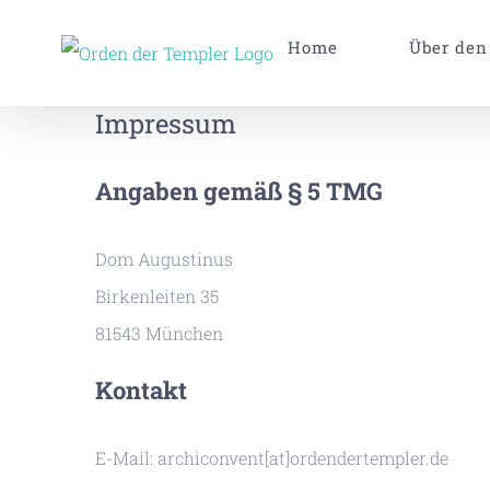
Zum
Home
Über den
Inhalt
springen
Impressum
Angaben gemäß § 5 TMG
Dom Augustinus
Birkenleiten 35
81543 München
Kontakt
E-Mail: archiconvent[at]ordendertempler.de