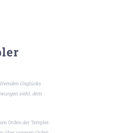
ler
k fremden Unglücks
ezwungen sieht, dem
hen Orden der Templer.
ten über unseren Orden