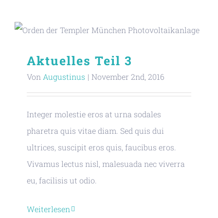
Aktuelles Teil 3
Von
Augustinus
|
November 2nd, 2016
Integer molestie eros at urna sodales
pharetra quis vitae diam. Sed quis dui
ultrices, suscipit eros quis, faucibus eros.
Vivamus lectus nisl, malesuada nec viverra
© Copyright 2008 -
2026 |
Impressum
|
Datenschutz
eu, facilisis ut odio.
| Alle Rechte vorbehalten
Weiterlesen